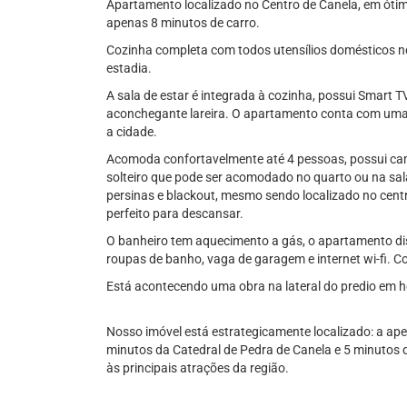
Apartamento localizado no Centro de Canela, em ótim
apenas 8 minutos de carro.
Cozinha completa com todos utensílios domésticos ne
estadia.
A sala de estar é integrada à cozinha, possui Smart T
aconchegante lareira. O apartamento conta com uma
a cidade.
Acomoda confortavelmente até 4 pessoas, possui ca
solteiro que pode ser acomodado no quarto ou na sa
persinas e blackout, mesmo sendo localizado no centro
perfeito para descansar.
O banheiro tem aquecimento a gás, o apartamento dis
roupas de banho, vaga de garagem e internet wi-fi. C
Está acontecendo uma obra na lateral do predio em h
Nosso imóvel está estrategicamente localizado: a a
minutos da Catedral de Pedra de Canela e 5 minutos d
às principais atrações da região.