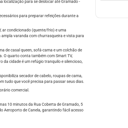
a localização para se deslocar até Gramado -
cessários para preparar refeições durante a
V, ar condicionado (quente/frio) e uma
 ampla varanda com churrasqueira e vista para
ma de casal queen, sofá-cama e um colchão de
la. O quarto conta também com Smart TV,
 da cidade é um refúgio tranquilo e silencioso,
ponibiliza secador de cabelo, roupas de cama,
om tudo que você precisa para passar seus dias.
orário comercial.
penas 10 minutos da Rua Coberta de Gramado, 5
o Aeroporto de Canela, garantindo fácil acesso