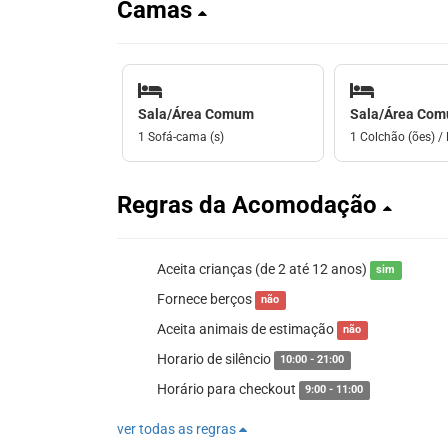
Camas
Sala/Área Comum
Sala/Área Co
1 Sofá-cama (s)
1 Colchão (ões) / 
Regras da Acomodação
Aceita crianças (de 2 até 12 anos)
sim
Fornece berços
não
Aceita animais de estimação
não
Horario de silêncio
10:00 - 21:00
Horário para checkout
9:00 - 11:00
ver todas as regras