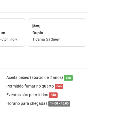
mum
Duplo
Futón indiv.
1 Cama (s) Queen
Aceita bebês (abaixo de 2 anos)
sim
Permitido fumar no quarto
não
Eventos são permitidos
não
Horário para chegadas
14:00 - 18:00