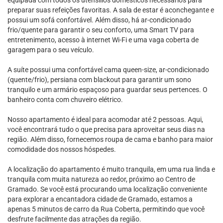
equipada com todos os utensílios domésticos necessários para
preparar suas refeições favoritas. A sala de estar é aconchegante e
possui um sofá confortável. Além disso, há ar-condicionado
frio/quente para garantir o seu conforto, uma Smart TV para
entretenimento, acesso à internet Wi-Fi e uma vaga coberta de
garagem para o seu veículo.
A suíte possui uma confortável cama queen-size, ar-condicionado
(quente/frio), persiana com blackout para garantir um sono
tranquilo e um armário espaçoso para guardar seus pertences. O
banheiro conta com chuveiro elétrico.
Nosso apartamento é ideal para acomodar até 2 pessoas. Aqui,
você encontrará tudo o que precisa para aproveitar seus dias na
região. Além disso, fornecemos roupa de cama e banho para maior
comodidade dos nossos hóspedes.
A localização do apartamento é muito tranquila, em uma rua linda e
tranquila com muita natureza ao redor, próximo ao Centro de
Gramado. Se você está procurando uma localização conveniente
para explorar a encantadora cidade de Gramado, estamos a
apenas 5 minutos de carro da Rua Coberta, permitindo que você
desfrute facilmente das atrações da região.