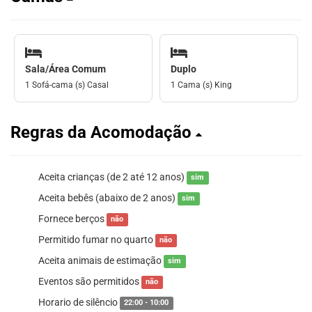
Sala/Área Comum
Duplo
1 Sofá-cama (s) Casal
1 Cama (s) King
Regras da Acomodação
Aceita crianças (de 2 até 12 anos)
sim
Aceita bebês (abaixo de 2 anos)
sim
Fornece berços
não
Permitido fumar no quarto
não
Aceita animais de estimação
sim
Eventos são permitidos
não
Horario de silêncio
22:00 - 10:00