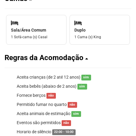
Sala/Área Comum
Duplo
1 Sofá-cama (s) Casal
1 Cama (s) King
Regras da Acomodação
Aceita crianças (de 2 até 12 anos)
sim
Aceita bebês (abaixo de 2 anos)
sim
Fornece berços
não
Permitido fumar no quarto
não
Aceita animais de estimação
sim
Eventos são permitidos
não
Horario de silêncio
22:00 - 10:00