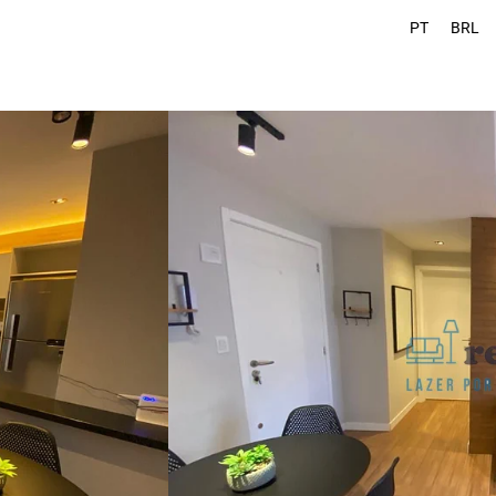
PT
BRL