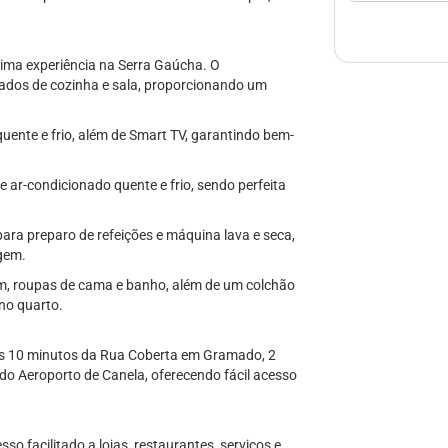
tima experiência na Serra Gaúcha. O
ados de cozinha e sala, proporcionando um
uente e frio, além de Smart TV, garantindo bem-
e ar-condicionado quente e frio, sendo perfeita
para preparo de refeições e máquina lava e seca,
gem.
em, roupas de cama e banho, além de um colchão
no quarto.
nas 10 minutos da Rua Coberta em Gramado, 2
do Aeroporto de Canela, oferecendo fácil acesso
so facilitado a lojas, restaurantes, serviços e