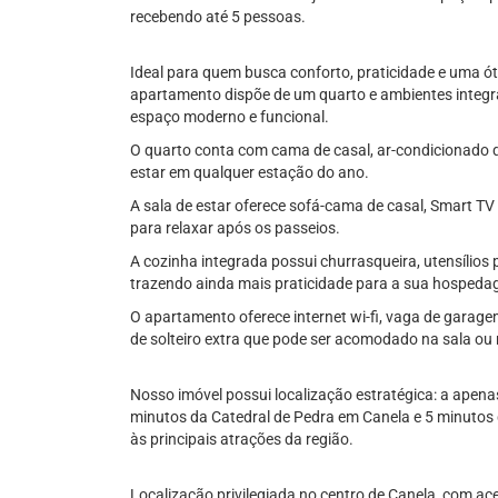
recebendo até 5 pessoas.
Ideal para quem busca conforto, praticidade e uma ó
apartamento dispõe de um quarto e ambientes integr
espaço moderno e funcional.
O quarto conta com cama de casal, ar-condicionado q
estar em qualquer estação do ano.
A sala de estar oferece sofá-cama de casal, Smart TV 
para relaxar após os passeios.
A cozinha integrada possui churrasqueira, utensílios 
trazendo ainda mais praticidade para a sua hospeda
O apartamento oferece internet wi-fi, vaga de garag
de solteiro extra que pode ser acomodado na sala ou 
Nosso imóvel possui localização estratégica: a ape
minutos da Catedral de Pedra em Canela e 5 minutos 
às principais atrações da região.
Localização privilegiada no centro de Canela, com aces