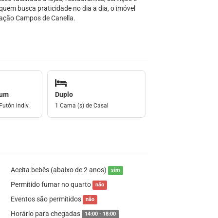
 quem busca praticidade no dia a dia, o imóvel
tação Campos de Canella.
mum
Duplo
Futón indiv.
1 Cama (s) de Casal
Aceita bebês (abaixo de 2 anos)
sim
Permitido fumar no quarto
não
Eventos são permitidos
não
Horário para chegadas
14:00 - 18:00