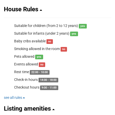
House Rules
Suitable for children (from 2 to 12 years)
yes
Suitable for infants (under 2 years)
yes
Baby cribs available
no
Smoking allowed in the room
no
Pets allowed
yes
Events allowed
no
Rest time
22:00 - 10:00
Check-in hours
14:00 - 18:00
Checkout hours
9:00 - 11:00
see all rules
Listing amenities