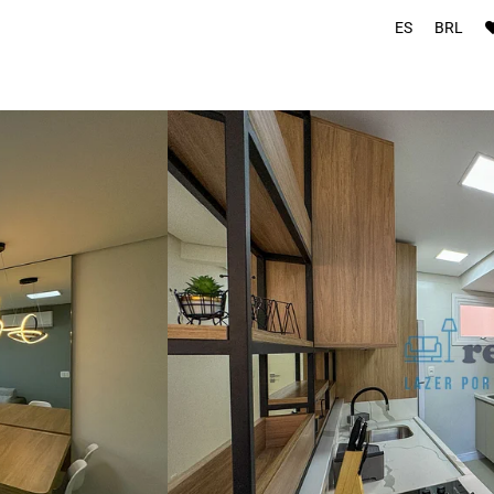
ES
BRL