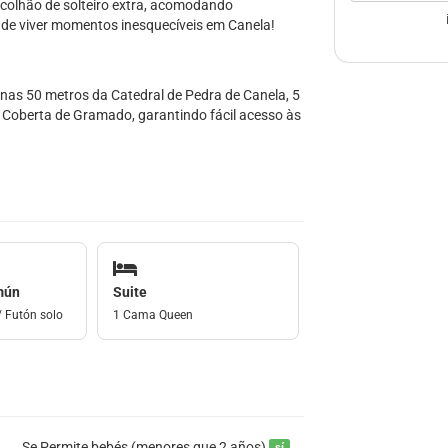
 colhão de solteiro extra, acomodando
 de viver momentos inesquecíveis em Canela!
enas 50 metros da Catedral de Pedra de Canela, 5
 Coberta de Gramado, garantindo fácil acesso às
mún
Suite
/ Futón solo
1 Cama Queen
Se Permite bebés (menores que 2 años)