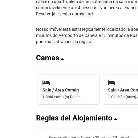
sala e no quarto, além de um sofá-cama na sala e um
confortavelmente até 4 pessoas. Não perca a chance
Reserve já e venha aproveitar!
Nosso imóvel está estrategicamente localizado: a ap
minutos do Aeroporto de Canela e 15 minutos da Rua
principais atrações da região.
Camas
Sala / Area Común
Sala / Area Co
1 Sofá cama (s) Doble
1 Colchón (ones) 
Reglas del Alojamiento
Se permite niños (desde 02 hasta 12 años)