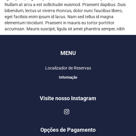
Nullam at arcu a est sollicitudin euismod. Praesent dapibus. Duis
bibendum, lectus ut viverra rhoncus, dolor nunc faucibus libero,
eget facilisis enim ipsum id lacus. Nam sed tellus id magna
elementum tincidunt. Praesent in mauris eu tortor porttitor
accumsan. Mauris suscipit, ligula sit amet pharetra semper, nibh
MENU
Localizador de Reservas
Informação
Visite nosso Instagram
Opções de Pagamento