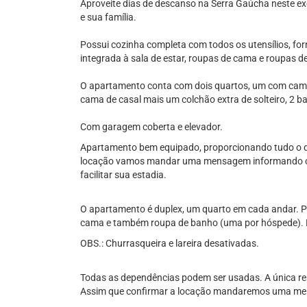
Aproveite dias de descanso na Serra Gaúcha neste ex
e sua família.
Possui cozinha completa com todos os utensílios, forno
integrada à sala de estar, roupas de cama e roupas d
O apartamento conta com dois quartos, um com cama
cama de casal mais um colchão extra de solteiro, 2 
Com garagem coberta e elevador.
Apartamento bem equipado, proporcionando tudo o q
locação vamos mandar uma mensagem informando com
facilitar sua estadia.
O apartamento é duplex, um quarto em cada andar. Po
cama e também roupa de banho (uma por hóspede). P
OBS.: Churrasqueira e lareira desativadas.
Todas as dependências podem ser usadas. A única restr
Assim que confirmar a locação mandaremos uma me