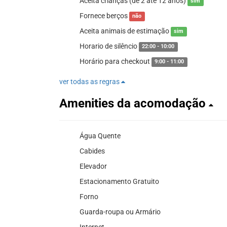
Aceita crianças (de 2 até 12 anos)
sim
Fornece berços
não
Aceita animais de estimação
sim
Horario de silêncio
22:00 - 10:00
Horário para checkout
9:00 - 11:00
ver todas as regras
Amenities da acomodação
Água Quente
Cabides
Elevador
Estacionamento Gratuito
Forno
Guarda-roupa ou Armário
Internet