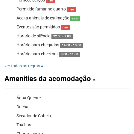
Fornece berços
não
Permitido fumar no quarto
não
Aceita animais de estimação
sim
Eventos são permitidos
não
Horario de silêncio
22:00 - 7:00
Horário para chegadas
14:00 - 18:00
Horário para checkout
9:00 - 11:00
ver todas as regras
Amenities da acomodação
Água Quente
Ducha
Secador de Cabelo
Toalhas
Churrasqueira