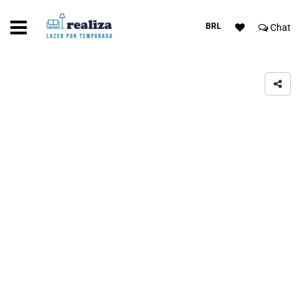
BRL
Chat