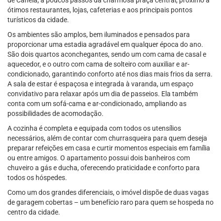
de Canela, a poucos passos da charmosa praça central, próximo a
ótimos restaurantes, lojas, cafeterias e aos principais pontos
turísticos da cidade.
Os ambientes são amplos, bem iluminados e pensados para
proporcionar uma estadia agradável em qualquer época do ano.
São dois quartos aconchegantes, sendo um com cama de casal e
aquecedor, e o outro com cama de solteiro com auxiliar e ar-
condicionado, garantindo conforto até nos dias mais frios da serra.
A sala de estar é espaçosa e integrada à varanda, um espaço
convidativo para relaxar após um dia de passeios. Ela também
conta com um sofá-cama e ar-condicionado, ampliando as
possibilidades de acomodação.
A cozinha é completa e equipada com todos os utensílios
necessários, além de contar com churrasqueira para quem deseja
preparar refeições em casa e curtir momentos especiais em família
ou entre amigos. O apartamento possui dois banheiros com
chuveiro a gás e ducha, oferecendo praticidade e conforto para
todos os hóspedes.
Como um dos grandes diferenciais, o imóvel dispõe de duas vagas
de garagem cobertas – um benefício raro para quem se hospeda no
centro da cidade.