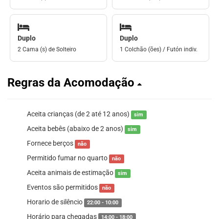
Duplo
Duplo
2 Cama (s) de Solteiro
1 Colchão (ões) / Futón indiv.
Regras da Acomodação
Aceita crianças (de 2 até 12 anos)
sim
Aceita bebês (abaixo de 2 anos)
sim
Fornece berços
não
Permitido fumar no quarto
não
Aceita animais de estimação
sim
Eventos são permitidos
não
Horario de silêncio
22:00 - 10:00
Horário para chegadas
14:00 - 18:00