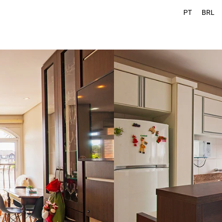
PT
BRL