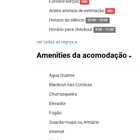
Fornece berços
não
Aceita animais de estimação
não
Horario de silêncio
22:00 - 10:00
Horário para checkout
9:00 - 11:00
ver todas as regras
Amenities da acomodação
Água Quente
Blackout nas Cortinas
Churrasqueira
Elevador
Fogão
Guarda-roupa ou Armário
Internet