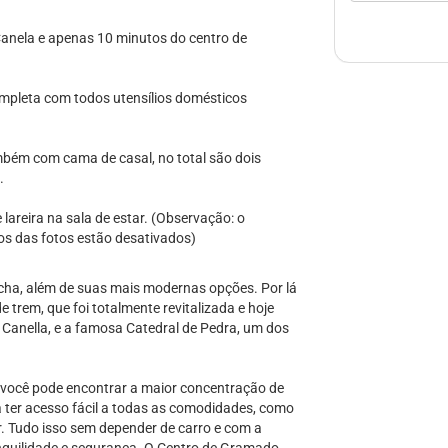
Canela e apenas 10 minutos do centro de
ompleta com todos utensílios domésticos
bém com cama de casal, no total são dois
.
areira na sala de estar. (Observação: o
os das fotos estão desativados)
úcha, além de suas mais modernas opções. Por lá
 trem, que foi totalmente revitalizada e hoje
Canella, e a famosa Catedral de Pedra, um dos
 você pode encontrar a maior concentração de
a ter acesso fácil a todas as comodidades, como
er. Tudo isso sem depender de carro e com a