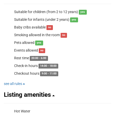
Suitable for children (from 2 to 12 years)
yes
Suitable for infants (under 2 years)
yes
Baby cribs available
no
Smoking allowed in the room
no
Pets allowed
yes
Events allowed
no
Rest time
20:00 - 6:00
Check-in hours
14:00 - 18:00
Checkout hours
9:00 - 11:00
see all rules
Listing amenities
Hot Water