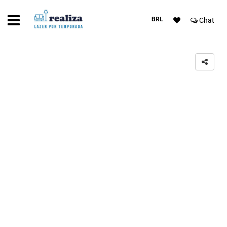
BRL
Chat