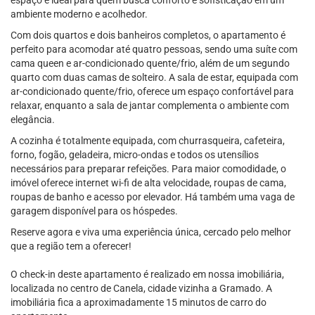
espaço é ideal para quem busca conforto e sofisticação em um
ambiente moderno e acolhedor.
Com dois quartos e dois banheiros completos, o apartamento é
perfeito para acomodar até quatro pessoas, sendo uma suíte com
cama queen e ar-condicionado quente/frio, além de um segundo
quarto com duas camas de solteiro. A sala de estar, equipada com
ar-condicionado quente/frio, oferece um espaço confortável para
relaxar, enquanto a sala de jantar complementa o ambiente com
elegância.
A cozinha é totalmente equipada, com churrasqueira, cafeteira,
forno, fogão, geladeira, micro-ondas e todos os utensílios
necessários para preparar refeições. Para maior comodidade, o
imóvel oferece internet wi-fi de alta velocidade, roupas de cama,
roupas de banho e acesso por elevador. Há também uma vaga de
garagem disponível para os hóspedes.
Reserve agora e viva uma experiência única, cercado pelo melhor
que a região tem a oferecer!
O check-in deste apartamento é realizado em nossa imobiliária,
localizada no centro de Canela, cidade vizinha a Gramado. A
imobiliária fica a aproximadamente 15 minutos de carro do