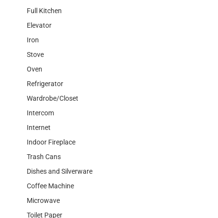
Full Kitchen
Elevator
Iron
Stove
Oven
Refrigerator
Wardrobe/Closet
Intercom
Internet
Indoor Fireplace
Trash Cans
Dishes and Silverware
Coffee Machine
Microwave
Toilet Paper