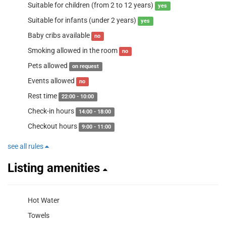
Suitable for children (from 2 to 12 years)
yes
Suitable for infants (under 2 years)
yes
Baby cribs available
no
Smoking allowed in the room
no
Pets allowed
on request
Events allowed
no
Rest time
22:00 - 10:00
Check-in hours
14:00 - 18:00
Checkout hours
9:00 - 11:00
see all rules
Listing amenities
Hot Water
Towels