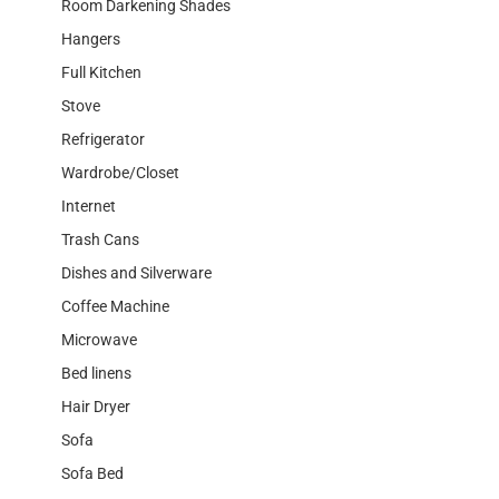
Room Darkening Shades
Hangers
Full Kitchen
Stove
Refrigerator
Wardrobe/Closet
Internet
Trash Cans
Dishes and Silverware
Coffee Machine
Microwave
Bed linens
Hair Dryer
Sofa
Sofa Bed