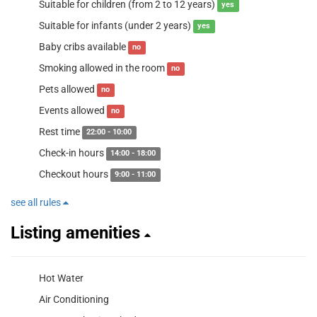
Suitable for children (from 2 to 12 years)
yes
Suitable for infants (under 2 years)
yes
Baby cribs available
no
Smoking allowed in the room
no
Pets allowed
no
Events allowed
no
Rest time
22:00 - 10:00
Check-in hours
14:00 - 18:00
Checkout hours
9:00 - 11:00
see all rules
Listing amenities
Hot Water
Air Conditioning