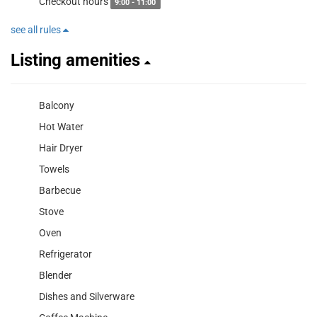
Checkout hours
9:00 - 11:00
see all rules
Listing amenities
Balcony
Hot Water
Hair Dryer
Towels
Barbecue
Stove
Oven
Refrigerator
Blender
Dishes and Silverware