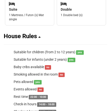
Suite
Double
1 Mattress / Futon (s) Mat
1 Double bed (s)
single
House Rules
Suitable for children (from 2 to 12 years)
yes
Suitable for infants (under 2 years)
yes
Baby cribs available
no
Smoking allowed in the room
no
Pets allowed
yes
Events allowed
no
Rest time
22:00 - 10:00
Check-in hours
14:00 - 18:00